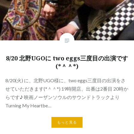
8/20 北野UGOに two eggs三度目の出演です
(*＾＾*)
8/20(火) に、北野UGO様に、two eggs三度目の出演をさ
せていただきます(*＾＾*) 19時開店、出番は2番目 20時か
らです♪ 映画ノーザンソウルのサウンドトラックより
Turning My Heartbe…
もっと見る