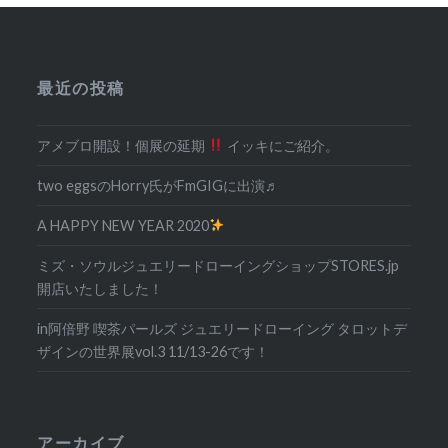
最近の投稿
アメブロ開設！個展の延期
イッキにご紹介。
two eggsのHorry氏がFmGIGに出演♬
A HAPPY NEW YEAR 2020
ミズ・ソウルジュエリードローイングショップSTORES.jp
開店いたしました！
in阿倍野 喫茶パールズ ジュエリードローイング タロットデ
ザインの世界展vol.3 11/13-26です！
アーカイブ