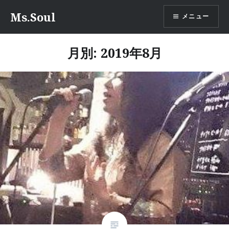
コ
Ms.Soul
メニュー
ン
テ
ン
月別: 2019年8月
ツ
へ
ス
キ
ッ
プ