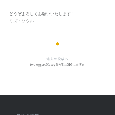
どうぞよろしくお願いいたします！
ミズ・ソウル
投
稿
過去の投稿へ
ナ
two eggsのHorry氏がFmGIGに出演♬
ビ
ゲ
ー
シ
ョ