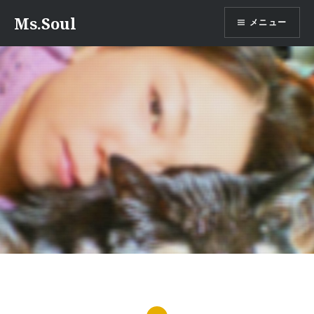
コ
Ms.Soul
メニュー
ン
テ
ン
ツ
へ
ス
キ
ッ
プ