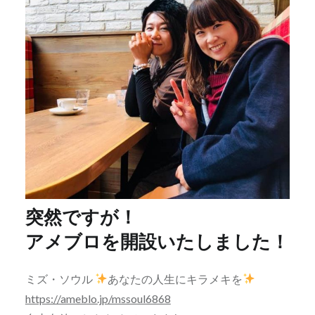
突然ですが！
アメブロを開設いたしました！
ミズ・ソウル
あなたの人生にキラメキを
https://ameblo.jp/mssoul6868